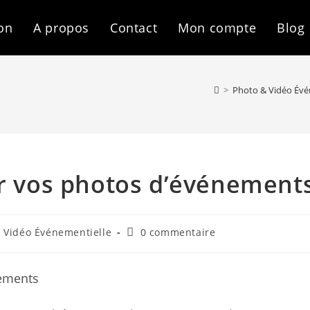
on
A propos
Contact
Mon compte
Blog
>
Photo & Vidéo Évé
ir vos photos d’événement
Commentaires
 Vidéo Événementielle
0 commentaire
de
la
publication :
nements