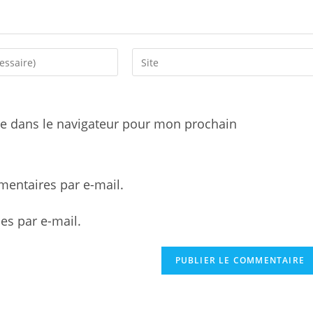
Saisir
l’URL
de
votre
e dans le navigateur pour mon prochain
site
(facultatif)
entaires par e-mail.
es par e-mail.