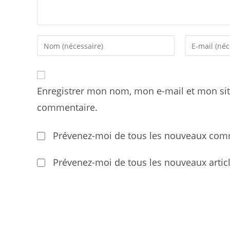
Enter
Enter
your
your
name
email
or
address
Enregistrer mon nom, mon e-mail et mon sit
username
to
to
comment
commentaire.
comment
Prévenez-moi de tous les nouveaux comm
Prévenez-moi de tous les nouveaux articl