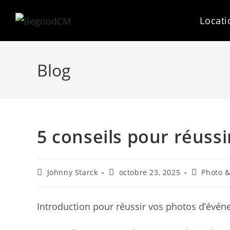
Skip
to
Locati
content
Blog
5 conseils pour réuss
Auteur/autrice
Publication
Post
Johnny Starck
octobre 23, 2025
Photo &
de
publiée :
category:
la
publication :
Introduction pour réussir vos photos d’évé