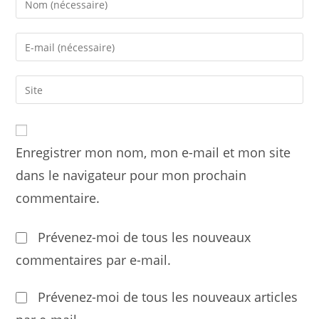
your
name
Enter
or
your
username
email
Saisir
to
address
l’URL
comment
to
de
comment
votre
Enregistrer mon nom, mon e-mail et mon site
site
(facultatif)
dans le navigateur pour mon prochain
commentaire.
Prévenez-moi de tous les nouveaux
commentaires par e-mail.
Prévenez-moi de tous les nouveaux articles