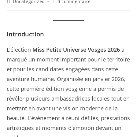
Post
Commentaires
Uncategorized
0 commentaire
la
category:
de
publication :
la
publication :
Introduction
L’élection
Miss Petite Universe Vosges 2026
a
marqué un moment important pour le territoire
et pour les candidates engagées dans cette
aventure humaine. Organisée en janvier 2026,
cette première édition vosgienne a permis de
révéler plusieurs ambassadrices locales tout en
mettant en avant une vision moderne de la
beauté. L’événement a réuni défilés, prestations
artistiques et moments d’émotion devant un