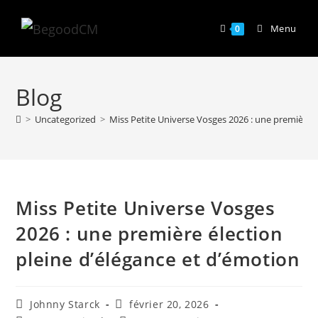
Skip
to
Menu
0
content
Blog
>
Uncategorized
>
Miss Petite Universe Vosges 2026 : une première é
Miss Petite Universe Vosges
2026 : une première élection
pleine d’élégance et d’émotion
Auteur/autrice
Publication
Johnny Starck
février 20, 2026
de
publiée :