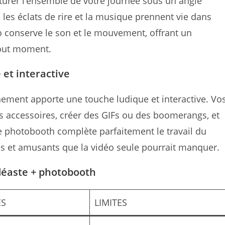
urer l’ensemble de votre journée sous un angle
les éclats de rire et la musique prennent vie dans
o conserve le son et le mouvement, offrant un
tout moment.
 et interactive
ement apporte une touche ludique et interactive. Vo
s accessoires, créer des GIFs ou des boomerangs, et
Le photobooth complète parfaitement le travail du
és et amusants que la vidéo seule pourrait manquer.
déaste + photobooth
ES
LIMITES