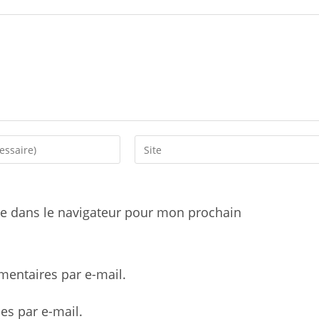
Saisir
l’URL
de
votre
e dans le navigateur pour mon prochain
site
(facultatif)
entaires par e-mail.
es par e-mail.