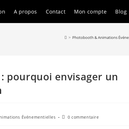
on
A propos
Contact
Mon compte
Blog
>
Photobooth & Animations Événe
: pourquoi envisager un
h
Commentaires
nimations Événementielles
0 commentaire
de
la