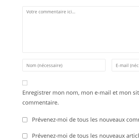
Comment
Enter
Enter
your
your
name
email
or
address
Enregistrer mon nom, mon e-mail et mon sit
username
to
to
comment
commentaire.
comment
Prévenez-moi de tous les nouveaux comm
Prévenez-moi de tous les nouveaux articl